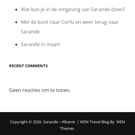
Wat kun je in de omgeving van Sarande doen?
Met de boot naar Corfu en weer terug naar
Sarande
Sarande in maart
RECENT COMMENTS
Geen reacties om te tonen.
Copyright © 2026
Sarande – Albanie
|
WEN Travel Blog By
WEN
Themes